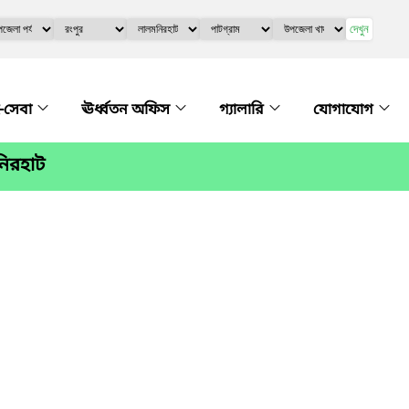
দেখুন
-সেবা
ঊর্ধ্বতন অফিস
গ্যালারি
যোগাযোগ
নিরহাট